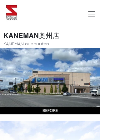
​KANEMAN奥州店
​KANEMAN oushuuten